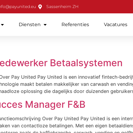
nfo@payunited.eu
Sassenheim ZH
Diensten
Referenties
Vacatures
Medewerker Betaalsystemen
ver Pay United Pay United is een innovatief fintech-bedri
hnologie maakt betalen makkelijker van carwash en vending 
 naadloze oplossing die dagelijks door duizenden gebruiker
ucces Manager F&B
nctieomschrijving Over Pay United Pay United is een intern
ken van contactloze betalingen. Met een eigen betaaldiens
sectoren zoals de koffiebranche, carwash, vending en golf