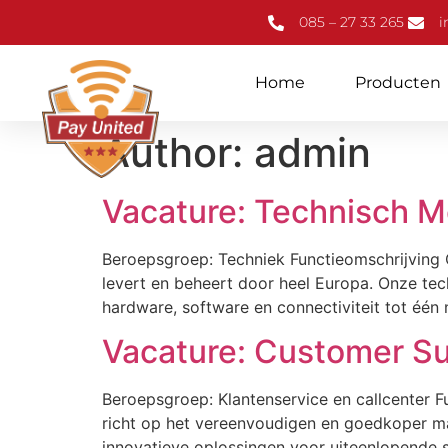
085 – 27 33 265
i
Home
Producten
Author:
admin
Vacature: Technisch 
Beroepsgroep: Techniek Functieomschrijving O
levert en beheert door heel Europa. Onze tec
hardware, software en connectiviteit tot één
Vacature: Customer S
Beroepsgroep: Klantenservice en callcenter Fu
richt op het vereenvoudigen en goedkoper ma
innovatieve oplossingen voor uiteenlopende 