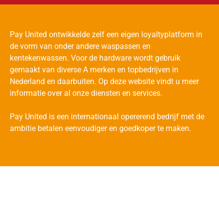
Pay United ontwikkelde zelf een eigen loyaltyplatform in
de vorm van onder andere waspassen en
kentekenwassen. Voor de hardware wordt gebruik
gemaakt van diverse A merken en topbedrijven in
Nederland en daarbuiten. Op deze website vindt u meer
informatie over al onze diensten en services.
Pay United is een internationaal opererend bedrijf met de
ambitie betalen eenvoudiger en goedkoper te maken.